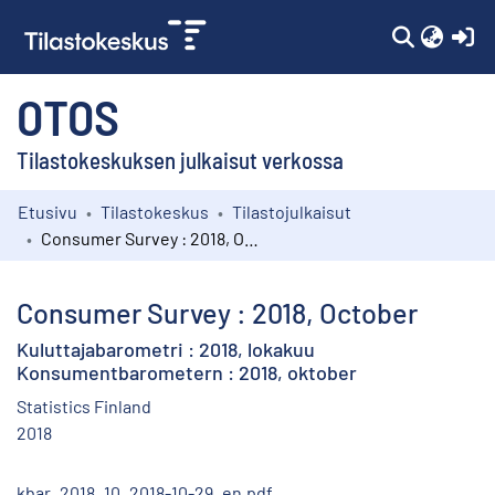
(c
OTOS
Tilastokeskuksen julkaisut verkossa
Etusivu
Tilastokeskus
Tilastojulkaisut
Kokoelmat
Consumer Survey : 2018, October
Selaa
Consumer Survey : 2018, October
Kuluttajabarometri : 2018, lokakuu
Konsumentbarometern : 2018, oktober
Statistics Finland
2018
kbar_2018_10_2018-10-29_en.pdf