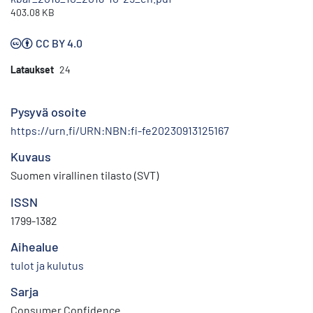
403.08 KB
CC BY 4.0
Lataukset
24
Pysyvä osoite
https://urn.fi/URN:NBN:fi-fe20230913125167
Kuvaus
Suomen virallinen tilasto (SVT)
ISSN
1799-1382
Aihealue
tulot ja kulutus
Sarja
Consumer Confidence