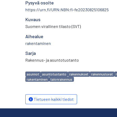
Pysyvä osoite
https://urn.fi/URN:NBN:fi-fe20230825106825
Kuvaus
Suomen virallinen tilasto (SVT)
Aihealue
rakentaminen
Sarja
Rakennus- ja asuntotuotanto
Avainsanat
asunnot
asuntotuotanto
rakennukset
rakennusluvat
rakentaminen
talonrakennus
Tietueen kaikki tiedot