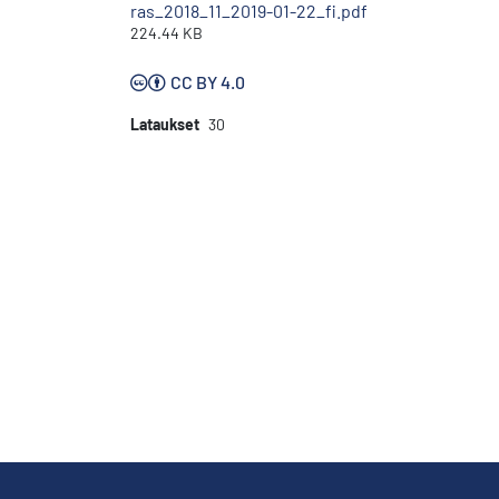
ras_2018_11_2019-01-22_fi.pdf
224.44 KB
CC BY 4.0
Lataukset
30