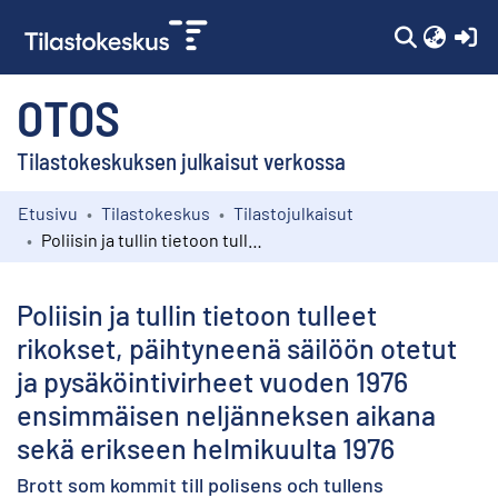
(c
OTOS
Tilastokeskuksen julkaisut verkossa
Etusivu
Tilastokeskus
Tilastojulkaisut
Kokoelmat
Poliisin ja tullin tietoon tulleet rikokset, päihtyneenä säilöön otetut ja pysäköintivirheet vuoden 1976 ensimmäisen neljänneksen aikana sekä erikseen helmikuulta 1976
Selaa
Poliisin ja tullin tietoon tulleet
rikokset, päihtyneenä säilöön otetut
ja pysäköintivirheet vuoden 1976
ensimmäisen neljänneksen aikana
sekä erikseen helmikuulta 1976
Brott som kommit till polisens och tullens