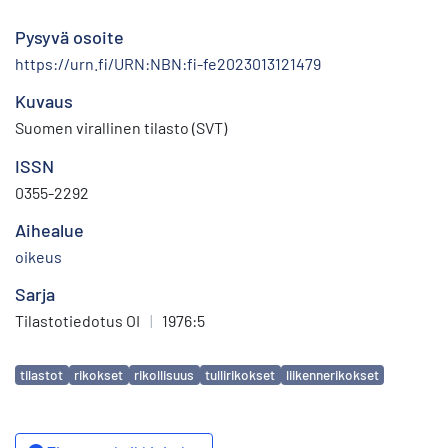
Pysyvä osoite
https://urn.fi/URN:NBN:fi-fe2023013121479
Kuvaus
Suomen virallinen tilasto (SVT)
ISSN
0355-2292
Aihealue
oikeus
Sarja
Tilastotiedotus OI
|
1976:5
Avainsanat
tilastot
rikokset
rikollisuus
tullirikokset
liikennerikokset