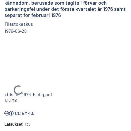
kännedom, berusade som tagits i förvar och
parkeringsfel under det första kvartalet år 1976 samt
separat for februari 1976
Tilastokeskus
1976-06-28
Ladataan...
xtds_oi_1976_5_dig.pdf
1.16 MB
CC BY 4.0
Lataukset
138