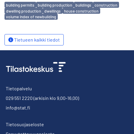
Avainsanat
building permits
building production
buildings
construction
dwelling production
dwellings
house construction
volume index of newbuilding
Tietueen kaikki tiedot
Tietopalvelu
029 551 2220
(arkisin klo 9.00-16.00)
info@stat.fi
Tietosuojaseloste
Saavutettavuusseloste