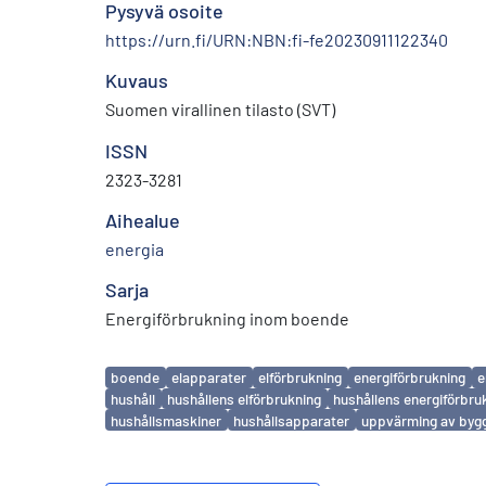
Pysyvä osoite
https://urn.fi/URN:NBN:fi-fe20230911122340
Kuvaus
Suomen virallinen tilasto (SVT)
ISSN
2323-3281
Aihealue
energia
Sarja
Energiförbrukning inom boende
Avainsanat
boende
elapparater
elförbrukning
energiförbrukning
e
hushåll
hushållens elförbrukning
hushållens energiförbru
hushållsmaskiner
hushållsapparater
uppvärming av byg