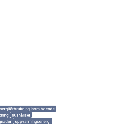
nergiförbrukning inom boende
kning
hushållsel
gnader
uppvärmingsenergi