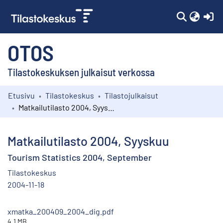
(c
OTOS
Tilastokeskuksen julkaisut verkossa
Etusivu
Tilastokeskus
Tilastojulkaisut
Kokoelmat
Matkailutilasto 2004, Syyskuu
Selaa
Matkailutilasto 2004, Syyskuu
Tourism Statistics 2004, September
Tilastokeskus
2004-11-18
xmatka_200409_2004_dig.pdf
4.1 MB