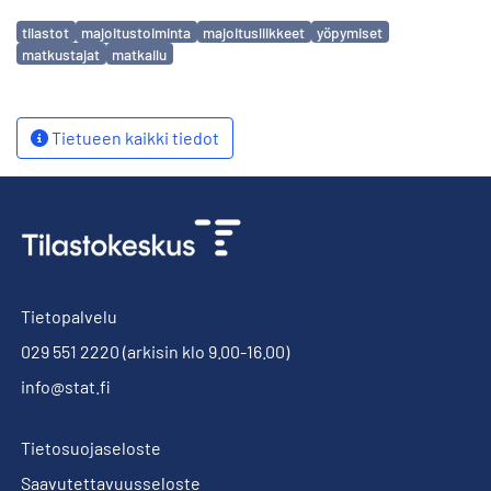
Avainsanat
tilastot
majoitustoiminta
majoitusliikkeet
yöpymiset
matkustajat
matkailu
Tietueen kaikki tiedot
Tietopalvelu
029 551 2220
(arkisin klo 9.00-16.00)
info@stat.fi
Tietosuojaseloste
Saavutettavuusseloste