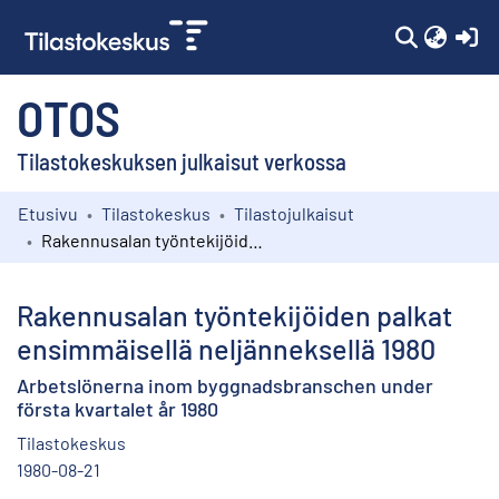
(c
OTOS
Tilastokeskuksen julkaisut verkossa
Etusivu
Tilastokeskus
Tilastojulkaisut
Kokoelmat
Rakennusalan työntekijöiden palkat ensimmäisellä neljänneksellä 1980
Selaa
Rakennusalan työntekijöiden palkat
ensimmäisellä neljänneksellä 1980
Arbetslönerna inom byggnadsbranschen under
första kvartalet år 1980
Tilastokeskus
1980-08-21