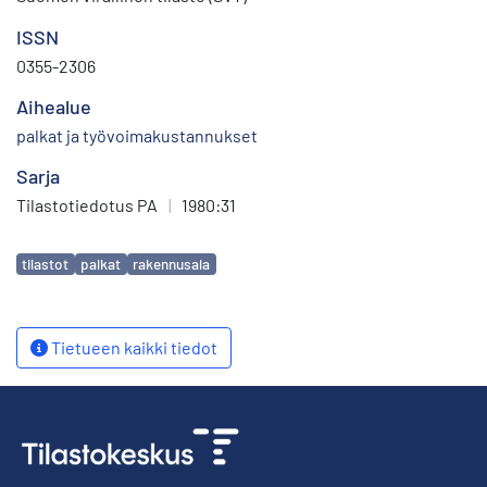
ISSN
0355-2306
Aihealue
palkat ja työvoimakustannukset
Sarja
Tilastotiedotus PA
|
1980:31
Avainsanat
tilastot
palkat
rakennusala
Tietueen kaikki tiedot