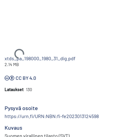
Ladataan...
xtds_pa_198000_1980_31_dig.pdf
2.14 MB
CC BY 4.0
Lataukset
130
Pysyvä osoite
https://urn.fi/URN:NBN:fi-fe2023013124598
Kuvaus
Suomen virallinen tilasto (SVT)