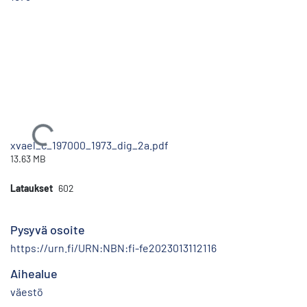
Ladataan...
xvael_c_197000_1973_dig_2a.pdf
13.63 MB
Lataukset
602
Pysyvä osoite
https://urn.fi/URN:NBN:fi-fe2023013112116
Aihealue
väestö