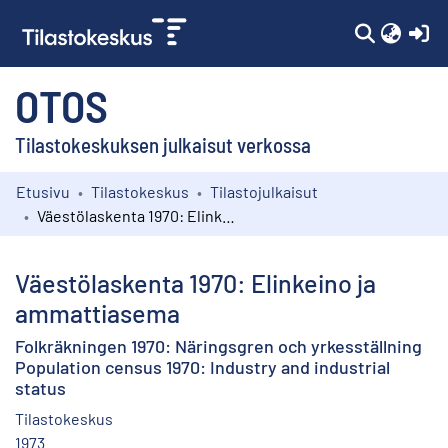
(c
OTOS
Tilastokeskuksen julkaisut verkossa
Etusivu
Tilastokeskus
Tilastojulkaisut
Kokoelmat
Väestölaskenta 1970: Elinkeino ja ammattiasema
Selaa
Väestölaskenta 1970: Elinkeino ja
ammattiasema
Folkräkningen 1970: Näringsgren och yrkesställning
Population census 1970: Industry and industrial
status
Tilastokeskus
1973