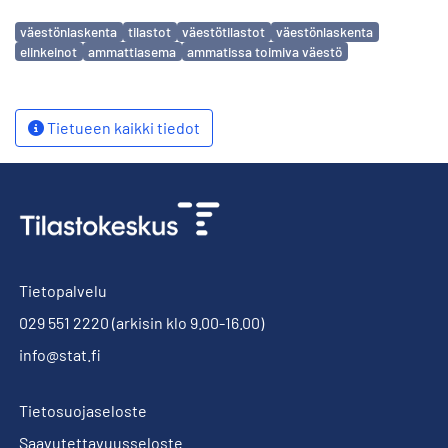
Avainsanat
väestönlaskenta
tilastot
väestötilastot
väestönlaskenta
elinkeinot
ammattiasema
ammatissa toimiva väestö
Tietueen kaikki tiedot
Tietopalvelu
029 551 2220
(arkisin klo 9.00-16.00)
info@stat.fi
Tietosuojaseloste
Saavutettavuusseloste