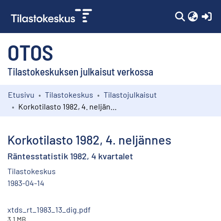
(c
OTOS
Tilastokeskuksen julkaisut verkossa
Etusivu
Tilastokeskus
Tilastojulkaisut
Kokoelmat
Korkotilasto 1982, 4. neljännes
Selaa
Korkotilasto 1982, 4. neljännes
Räntesstatistik 1982, 4 kvartalet
Tilastokeskus
1983-04-14
xtds_rt_1983_13_dig.pdf
3.1 MB