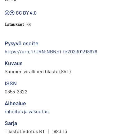
CC BY 4.0
Lataukset
68
Pysyvä osoite
https://urn.fi/URN:NBN:fi-fe202301318976
Kuvaus
Suomen virallinen tilasto (SVT)
ISSN
0355-2322
Aihealue
rahoitus ja vakuutus
Sarja
Tilastotiedotus RT
|
1983:13