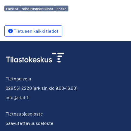
Avainsanat
tilastot
rahoitusmarkkinat
korko
Tietueen kaikki tiedot
Tietopalvelu
029 551 2220
(arkisin klo 9.00-16.00)
info@stat.fi
Tietosuojaseloste
Saavutettavuusseloste