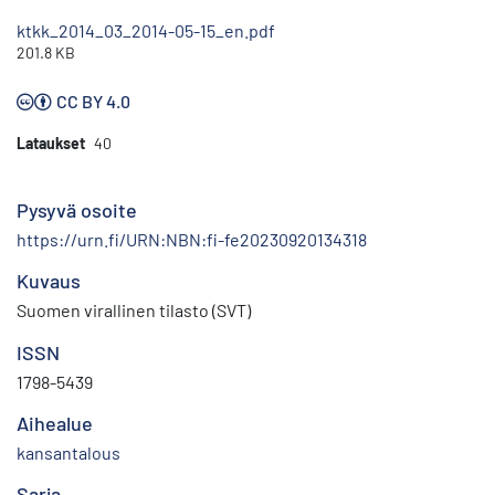
ktkk_2014_03_2014-05-15_en.pdf
201.8 KB
CC BY 4.0
Lataukset
40
Pysyvä osoite
https://urn.fi/URN:NBN:fi-fe20230920134318
Kuvaus
Suomen virallinen tilasto (SVT)
ISSN
1798-5439
Aihealue
kansantalous
Sarja