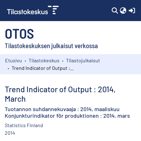
(c
OTOS
Tilastokeskuksen julkaisut verkossa
Etusivu
Tilastokeskus
Tilastojulkaisut
Kokoelmat
Trend Indicator of Output : 2014, March
Selaa
Trend Indicator of Output : 2014,
March
Tuotannon suhdannekuvaaja : 2014, maaliskuu
Konjunkturindikator för produktionen : 2014, mars
Statistics Finland
2014