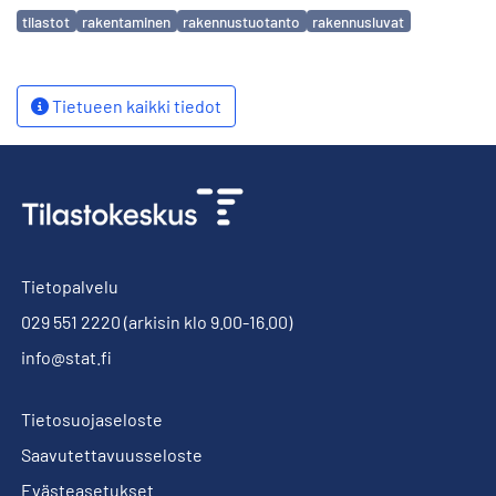
Avainsanat
tilastot
rakentaminen
rakennustuotanto
rakennusluvat
Tietueen kaikki tiedot
Tietopalvelu
029 551 2220
(arkisin klo 9.00-16.00)
info@stat.fi
Tietosuojaseloste
Saavutettavuusseloste
Evästeasetukset