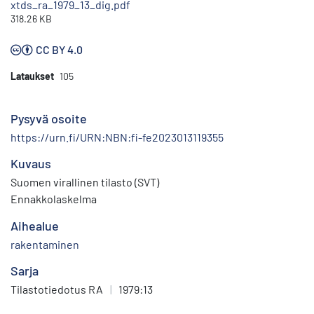
xtds_ra_1979_13_dig.pdf
318.26 KB
CC BY 4.0
Lataukset
105
Pysyvä osoite
https://urn.fi/URN:NBN:fi-fe2023013119355
Kuvaus
Suomen virallinen tilasto (SVT)
Ennakkolaskelma
Aihealue
rakentaminen
Sarja
Tilastotiedotus RA
|
1979:13