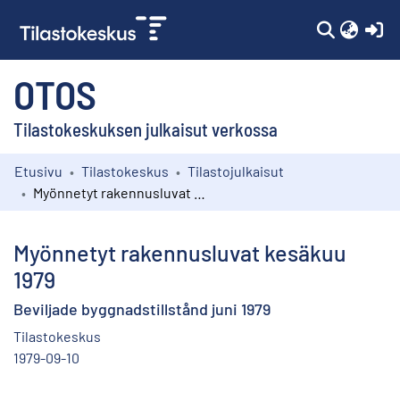
(c
OTOS
Tilastokeskuksen julkaisut verkossa
Etusivu
Tilastokeskus
Tilastojulkaisut
Kokoelmat
Myönnetyt rakennusluvat kesäkuu 1979
Selaa
Myönnetyt rakennusluvat kesäkuu
1979
Beviljade byggnadstillstånd juni 1979
Tilastokeskus
1979-09-10