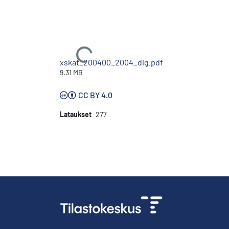
Ladataan...
xskat_200400_2004_dig.pdf
9.31 MB
CC BY 4.0
Lataukset
277