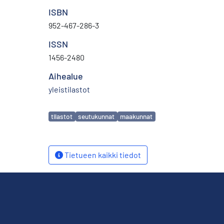
ISBN
952-467-286-3
ISSN
1456-2480
Aihealue
yleistilastot
Avainsanat
tilastot
seutukunnat
maakunnat
Tietueen kaikki tiedot