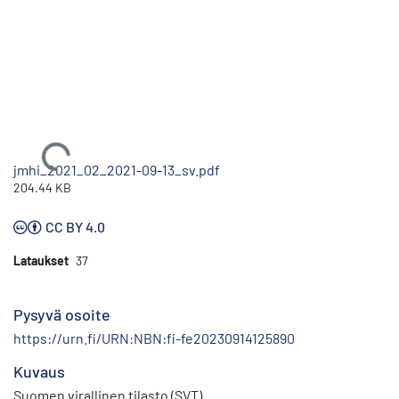
Ladataan...
jmhi_2021_02_2021-09-13_sv.pdf
204.44 KB
CC BY 4.0
Lataukset
37
Pysyvä osoite
https://urn.fi/URN:NBN:fi-fe20230914125890
Kuvaus
Suomen virallinen tilasto (SVT)