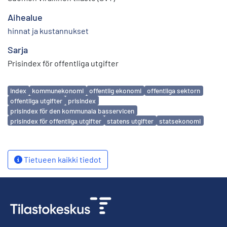
Aihealue
hinnat ja kustannukset
Sarja
Prisindex för offentliga utgifter
Avainsanat
index
kommunekonomi
offentlig ekonomi
offentliga sektorn
offentliga utgifter
prisindex
prisindex för den kommunala basservicen
prisindex för offentliga utgifter
statens utgifter
statsekonomi
Tietueen kaikki tiedot