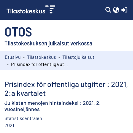
(c
OTOS
Tilastokeskuksen julkaisut verkossa
Etusivu
Tilastokeskus
Tilastojulkaisut
Kokoelmat
Prisindex för offentliga utgifter : 2021, 2:a kvartalet
Selaa
Prisindex för offentliga utgifter : 2021,
2:a kvartalet
Julkisten menojen hintaindeksi : 2021, 2.
vuosineljännes
Statistikcentralen
2021