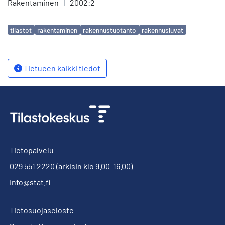
Rakentaminen
|
2002:2
Avainsanat
tilastot
rakentaminen
rakennustuotanto
rakennusluvat
Tietueen kaikki tiedot
Tietopalvelu
029 551 2220
(arkisin klo 9.00-16.00)
info@stat.fi
Tietosuojaseloste