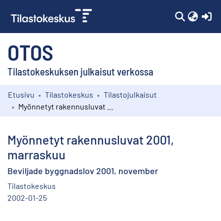
(c
OTOS
Tilastokeskuksen julkaisut verkossa
Etusivu
Tilastokeskus
Tilastojulkaisut
Kokoelmat
Myönnetyt rakennusluvat 2001, marraskuu
Selaa
Myönnetyt rakennusluvat 2001,
marraskuu
Beviljade byggnadslov 2001, november
Tilastokeskus
2002-01-25