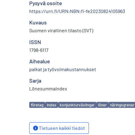
Pysyvä osoite
https://urn.fi/URN:NBN:fi-fe20230824105963
Kuvaus
Suomen virallinen tilasto (SVT)
ISSN
1798-6117
Aihealue
palkat ja työvoimakustannukset
Sarja
Lönesummaindex
Avainsanat
företag
index
konjunkturväxlingar
löner
näringsgrenar
Tietueen kaikki tiedot