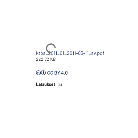
Ladataan...
ktps_2011_01_2011-03-11_sv.pdf
222.72 KB
CC BY 4.0
Lataukset
33