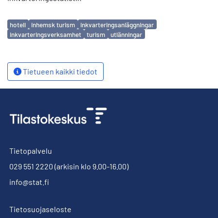
Avainsanat
hotell
inhemsk turism
inkvarteringsanläggningar
inkvarteringsverksamhet
turism
utlänningar
Tietueen kaikki tiedot
Tietopalvelu
029 551 2220
(arkisin klo 9.00-16.00)
info@stat.fi
Tietosuojaseloste