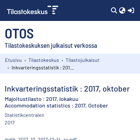
(c
OTOS
Tilastokeskuksen julkaisut verkossa
Etusivu
Tilastokeskus
Tilastojulkaisut
Kokoelmat
Inkvarteringsstatistik : 2017, oktober
Selaa
Inkvarteringsstatistik : 2017, oktober
Majoitustilasto : 2017, lokakuu
Accommodation statistics : 2017, October
Statistikcentralen
2017
matk_2017_10_2017-12-14_sv.pdf