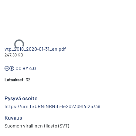
Ladataan...
vtp_2018_2020-01-31_en.pdf
247.89 KB
CC BY 4.0
Lataukset
32
Pysyvä osoite
https://urn.fi/URN:NBN:fi-fe20230914125736
Kuvaus
Suomen virallinen tilasto (SVT)