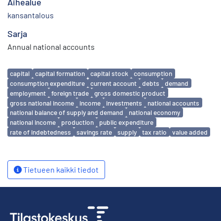
Aihealue
kansantalous
Sarja
Annual national accounts
Avainsanat
capital
capital formation
capital stock
consumption
consumption expenditure
current account
debts
demand
employment
foreign trade
gross domestic product
gross national income
income
investments
national accounts
national balance of supply and demand
national economy
national income
production
public expenditure
rate of indebtedness
savings rate
supply
tax ratio
value added
Tietueen kaikki tiedot