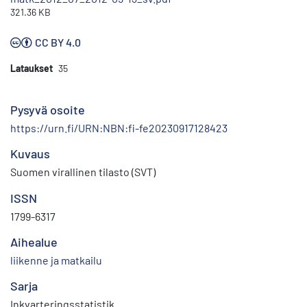
321.36 KB
CC BY 4.0
Lataukset
35
Pysyvä osoite
https://urn.fi/URN:NBN:fi-fe20230917128423
Kuvaus
Suomen virallinen tilasto (SVT)
ISSN
1799-6317
Aihealue
liikenne ja matkailu
Sarja
Inkvarteringsstatistik