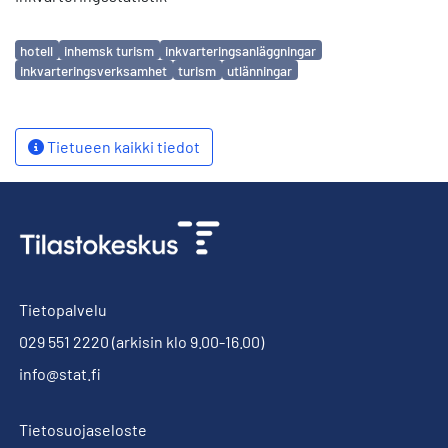
Avainsanat
hotell
inhemsk turism
inkvarteringsanläggningar
inkvarteringsverksamhet
turism
utlänningar
Tietueen kaikki tiedot
Tietopalvelu
029 551 2220
(arkisin klo 9.00-16.00)
info@stat.fi
Tietosuojaseloste