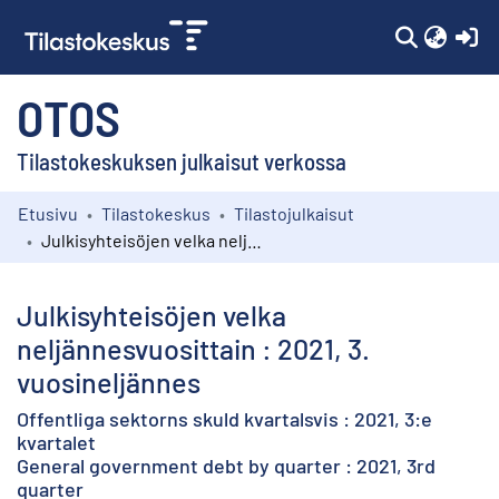
(c
OTOS
Tilastokeskuksen julkaisut verkossa
Etusivu
Tilastokeskus
Tilastojulkaisut
Kokoelmat
Julkisyhteisöjen velka neljännesvuosittain : 2021, 3. vuosineljännes
Selaa
Julkisyhteisöjen velka
neljännesvuosittain : 2021, 3.
vuosineljännes
Offentliga sektorns skuld kvartalsvis : 2021, 3:e
kvartalet
General government debt by quarter : 2021, 3rd
quarter