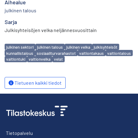
Aihealue
julkinen talous
Sarja
Julkisyhteisöjen velka neljännesvuosittain
Avainsanat
julkinen sektori
julkinen talous
julkinen velka
julkisyhteisöt
kunnallistalous
sosiaaliturvarahastot
valtiontakaus
valtiontalous
valtiontuki
valtionvelka
velat
Tietueen kaikki tiedot
Tietopalvelu