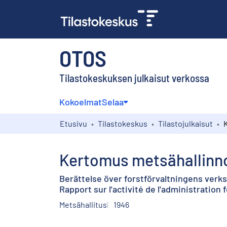
OTOS
Tilastokeskuksen julkaisut verkossa
Kokoelmat
Selaa
Etusivu
Tilastokeskus
Tilastojulkaisut
Kertomus metsähallinno
Berättelse över forstförvaltningens verk
Rapport sur l'activité de l'administration 
Metsähallitus
1946