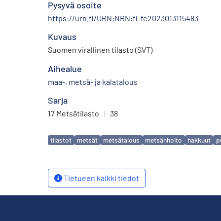
Pysyvä osoite
https://urn.fi/URN:NBN:fi-fe2023013115483
Kuvaus
Suomen virallinen tilasto (SVT)
Aihealue
maa-, metsä- ja kalatalous
Sarja
17 Metsätilasto
|
38
Avainsanat
tilastot
metsät
metsätalous
metsänhoito
hakkuut
p
Tietueen kaikki tiedot