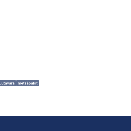
uutavara
metsäpalot