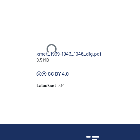
Ladataan...
xmet_1939-1943_1946_dig.pdf
9.5 MB
CC BY 4.0
Lataukset
314