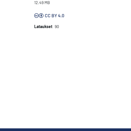
12.49 MB
CC BY 4.0
Lataukset
90