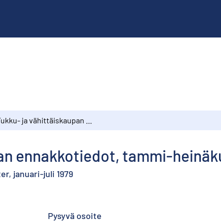
Tukku- ja vähittäiskaupan ennakkotiedot, tammi-heinäkuu 1979
pan ennakkotiedot, tammi-heinäk
r, januari-juli 1979
Pysyvä osoite