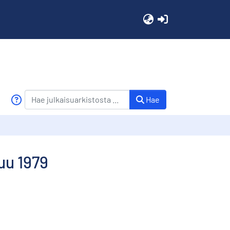
(current)
Hae
uu 1979