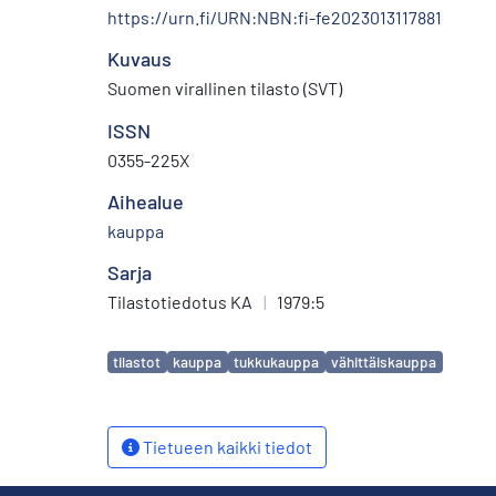
https://urn.fi/URN:NBN:fi-fe2023013117881
Kuvaus
Suomen virallinen tilasto (SVT)
ISSN
0355-225X
Aihealue
kauppa
Sarja
Tilastotiedotus KA
|
1979:5
Avainsanat
tilastot
kauppa
tukkukauppa
vähittäiskauppa
Tietueen kaikki tiedot