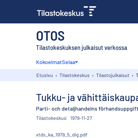
OTOS
Tilastokeskuksen julkaisut verkossa
Kokoelmat
Selaa
Etusivu
Tilastokeskus
Tilastojulkaisut
Tukku- ja vähittäiskau
Parti- och detaljhandelns förhandsuppgifte
Tilastokeskus
1979-11-27
xtds_ka_1979_5_dig.pdf