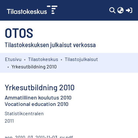
(c
OTOS
Tilastokeskuksen julkaisut verkossa
Etusivu
Tilastokeskus
Tilastojulkaisut
Kokoelmat
Yrkesutbildning 2010
Selaa
Yrkesutbildning 2010
Ammatillinen koulutus 2010
Vocational education 2010
Statistikcentralen
2011
aop_2010_03_2011-11-03_sv.pdf