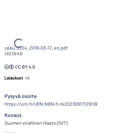
Ladataan...
opku_2014_2016-03-17_en.pdf
263.59 KB
CC BY 4.0
Lataukset
45
Pysyvä osoite
https://urn.fi/URN:NBN:fi-fe20230917129138
Kuvaus
Suomen virallinen tilasto (SVT)