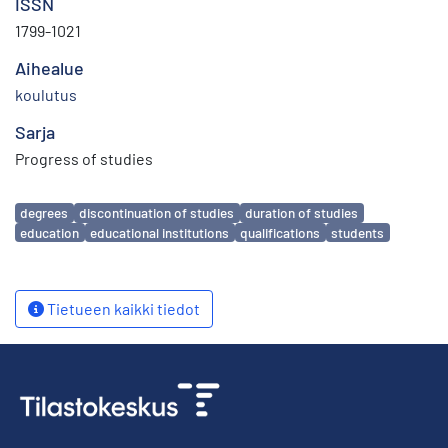
ISSN
1799-1021
Aihealue
koulutus
Sarja
Progress of studies
Avainsanat
degrees
discontinuation of studies
duration of studies
education
educational institutions
qualifications
students
Tietueen kaikki tiedot