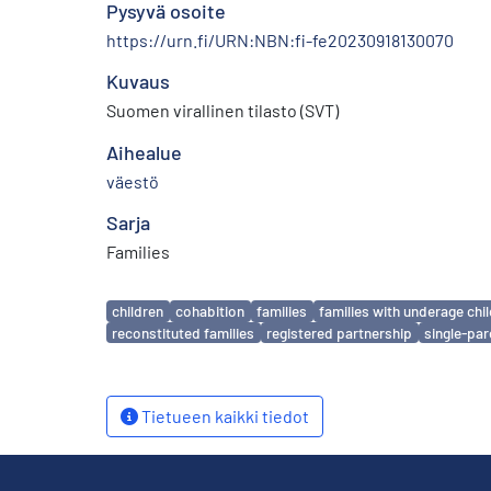
Pysyvä osoite
https://urn.fi/URN:NBN:fi-fe20230918130070
Kuvaus
Suomen virallinen tilasto (SVT)
Aihealue
väestö
Sarja
Families
Avainsanat
children
cohabition
families
families with underage chi
reconstituted families
registered partnership
single-par
Tietueen kaikki tiedot