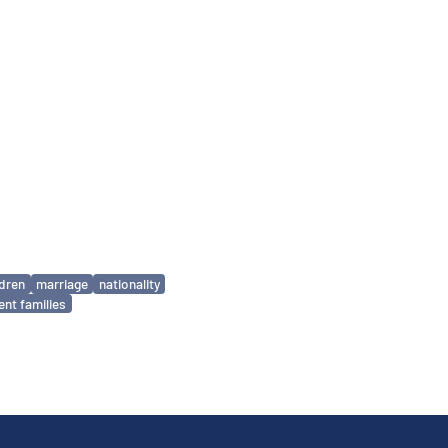
ldren
marriage
nationality
ent families