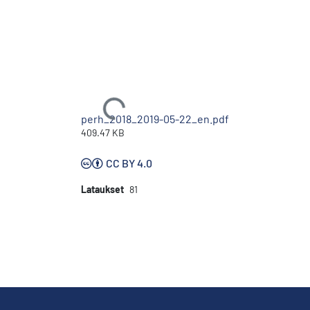
Ladataan...
perh_2018_2019-05-22_en.pdf
409.47 KB
CC BY 4.0
Lataukset
81