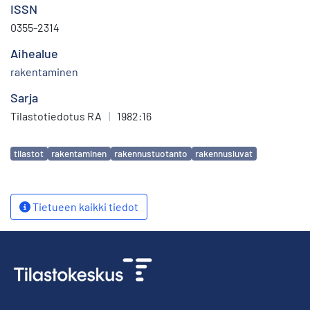
ISSN
0355-2314
Aihealue
rakentaminen
Sarja
Tilastotiedotus RA
|
1982:16
Avainsanat
tilastot
rakentaminen
rakennustuotanto
rakennusluvat
Tietueen kaikki tiedot