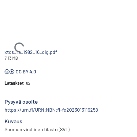
Ladataan...
xtds_ra_1982_16_dig.pdf
7.13 MB
CC BY 4.0
Lataukset
82
Pysyvä osoite
https://urn.fi/URN:NBN:fi-fe2023013119258
Kuvaus
Suomen virallinen tilasto (SVT)