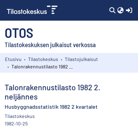
(c
OTOS
Tilastokeskuksen julkaisut verkossa
Etusivu
Tilastokeskus
Tilastojulkaisut
Kokoelmat
Talonrakennustilasto 1982 2. neljännes
Selaa
Talonrakennustilasto 1982 2.
neljännes
Husbyggnadsstatistik 1982 2 kvartalet
Tilastokeskus
1982-10-25