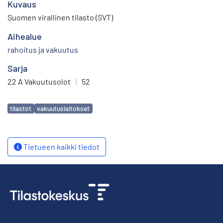
Kuvaus
Suomen virallinen tilasto (SVT)
Aihealue
rahoitus ja vakuutus
Sarja
22 A Vakuutusolot
|
52
Avainsanat
tilastot
vakuutuslaitokset
Tietueen kaikki tiedot