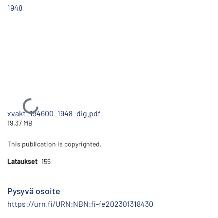
1948
Ladataan...
xvakt_194600_1948_dig.pdf
19.37 MB
This publication is copyrighted.
Lataukset
155
Pysyvä osoite
https://urn.fi/URN:NBN:fi-fe202301318430