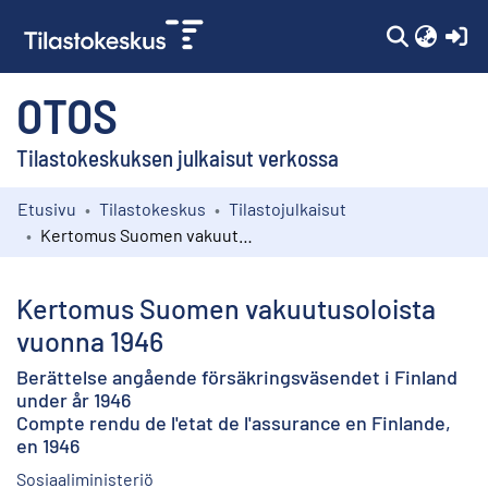
(c
OTOS
Tilastokeskuksen julkaisut verkossa
Etusivu
Tilastokeskus
Tilastojulkaisut
Kokoelmat
Kertomus Suomen vakuutusoloista vuonna 1946
Selaa
Kertomus Suomen vakuutusoloista
vuonna 1946
Berättelse angående försäkringsväsendet i Finland
under år 1946
Compte rendu de l'etat de l'assurance en Finlande,
en 1946
Sosiaaliministeriö