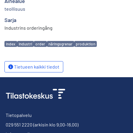
Aihealue
teollisuus
Sarja
Industrins orderingång
Avainsanat
index
industri
order
näringsgrenar
produktion
Tietueen kaikki tiedot
Tietopalvelu
029 551 2220
(arkisin klo 9.00-16.00)