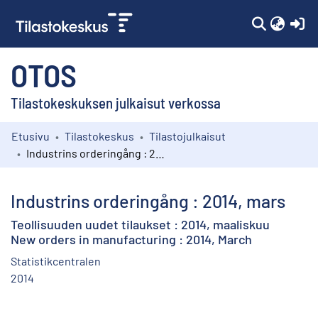
(c
OTOS
Tilastokeskuksen julkaisut verkossa
Etusivu
Tilastokeskus
Tilastojulkaisut
Kokoelmat
Industrins orderingång : 2014, mars
Selaa
Industrins orderingång : 2014, mars
Teollisuuden uudet tilaukset : 2014, maaliskuu
New orders in manufacturing : 2014, March
Statistikcentralen
2014