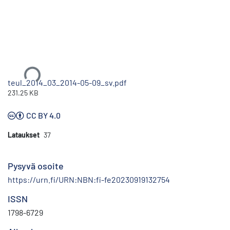
Ladataan...
teul_2014_03_2014-05-09_sv.pdf
231.25 KB
CC BY 4.0
Lataukset
37
Pysyvä osoite
https://urn.fi/URN:NBN:fi-fe20230919132754
ISSN
1798-6729