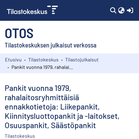
(c
OTOS
Tilastokeskuksen julkaisut verkossa
Etusivu
Tilastokeskus
Tilastojulkaisut
Kokoelmat
Pankit vuonna 1979, rahalaitosryhmittäisiä ennakkotietoja: Liikepankit, Kiinnitysluottopankit ja -laitokset, Osuuspankit, Säästöpankit
Selaa
Pankit vuonna 1979,
rahalaitosryhmittäisiä
ennakkotietoja: Liikepankit,
Kiinnitysluottopankit ja -laitokset,
Osuuspankit, Säästöpankit
Tilastokeskus