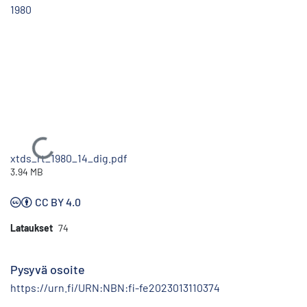
1980
Ladataan...
xtds_rt_1980_14_dig.pdf
3.94 MB
CC BY 4.0
Lataukset
74
Pysyvä osoite
https://urn.fi/URN:NBN:fi-fe2023013110374