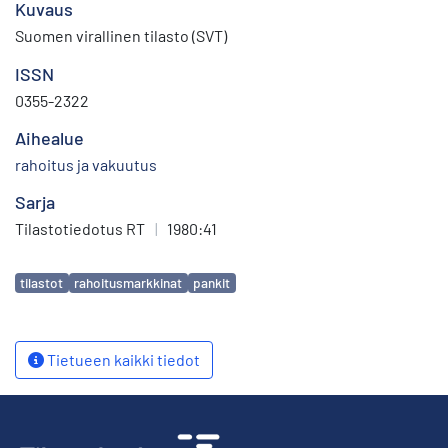
Kuvaus
Suomen virallinen tilasto (SVT)
ISSN
0355-2322
Aihealue
rahoitus ja vakuutus
Sarja
Tilastotiedotus RT
|
1980:41
Avainsanat
tilastot
rahoitusmarkkinat
pankit
Tietueen kaikki tiedot