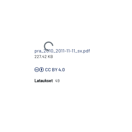
Ladataan...
pra_2010_2011-11-11_sv.pdf
227.42 KB
CC BY 4.0
Lataukset
49