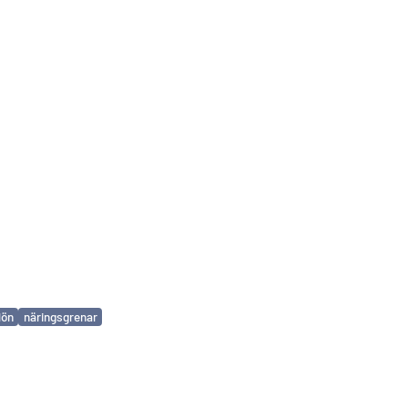
lön
näringsgrenar