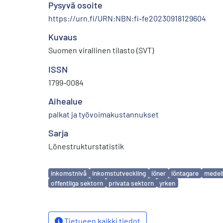
Pysyvä osoite
https://urn.fi/URN:NBN:fi-fe20230918129604
Kuvaus
Suomen virallinen tilasto (SVT)
ISSN
1799-0084
Aihealue
palkat ja työvoimakustannukset
Sarja
Lönestrukturstatistik
Avainsanat
inkomstnivå
inkomstutveckling
löner
löntagare
medel
offentliga sektorn
privata sektorn
yrken
Tietueen kaikki tiedot