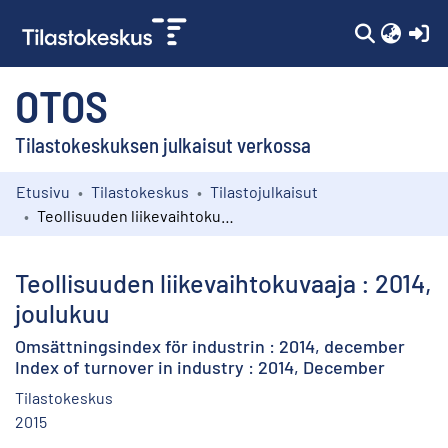
(c
OTOS
Tilastokeskuksen julkaisut verkossa
Etusivu
Tilastokeskus
Tilastojulkaisut
Kokoelmat
Teollisuuden liikevaihtokuvaaja : 2014, joulukuu
Selaa
Teollisuuden liikevaihtokuvaaja : 2014,
joulukuu
Omsättningsindex för industrin : 2014, december
Index of turnover in industry : 2014, December
Tilastokeskus
2015