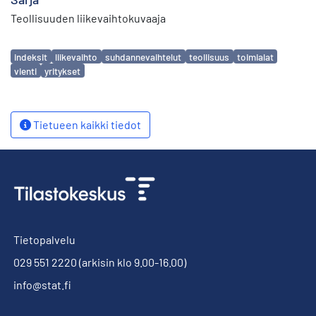
Teollisuuden liikevaihtokuvaaja
Avainsanat
indeksit
liikevaihto
suhdannevaihtelut
teollisuus
toimialat
vienti
yritykset
Tietueen kaikki tiedot
Tietopalvelu
029 551 2220
(arkisin klo 9.00-16.00)
info@stat.fi