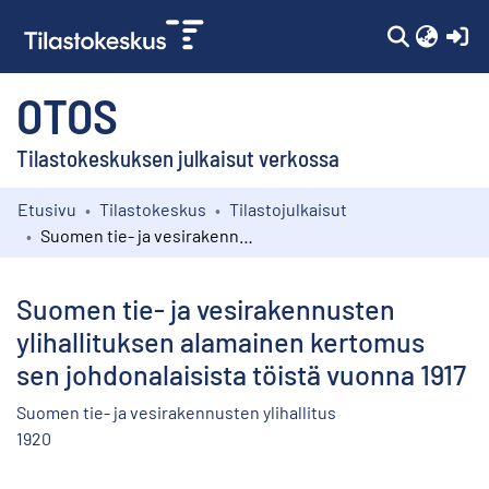
(c
OTOS
Tilastokeskuksen julkaisut verkossa
Etusivu
Tilastokeskus
Tilastojulkaisut
Kokoelmat
Suomen tie- ja vesirakennusten ylihallituksen alamainen kertomus sen johdonalaisista töistä vuonna 1917
Selaa
Suomen tie- ja vesirakennusten
ylihallituksen alamainen kertomus
sen johdonalaisista töistä vuonna 1917
Suomen tie- ja vesirakennusten ylihallitus
1920