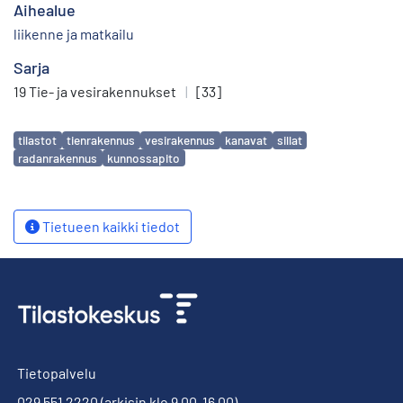
Aihealue
liikenne ja matkailu
Sarja
19 Tie- ja vesirakennukset
|
[33]
Avainsanat
tilastot
tienrakennus
vesirakennus
kanavat
sillat
radanrakennus
kunnossapito
Tietueen kaikki tiedot
Tietopalvelu
029 551 2220
(arkisin klo 9.00-16.00)