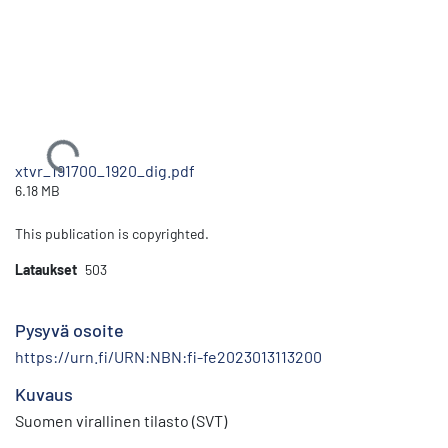
Ladataan...
xtvr_191700_1920_dig.pdf
6.18 MB
This publication is copyrighted.
Lataukset
503
Pysyvä osoite
https://urn.fi/URN:NBN:fi-fe2023013113200
Kuvaus
Suomen virallinen tilasto (SVT)