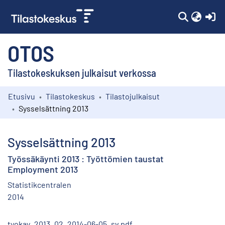
(c
OTOS
Tilastokeskuksen julkaisut verkossa
Etusivu
Tilastokeskus
Tilastojulkaisut
Kokoelmat
Sysselsättning 2013
Selaa
Sysselsättning 2013
Työssäkäynti 2013 : Työttömien taustat
Employment 2013
Statistikcentralen
2014
tyokay_2013_02_2014-06-05_sv.pdf