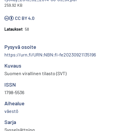
259.92 KB
CC BY 4.0
Lataukset
58
Pysyvä osoite
https://urn.fi/URN:NBN:fi-fe20230921135196
Kuvaus
Suomen virallinen tilasto (SVT)
ISSN
1798-5536
Aihealue
väestö
Sarja
Sysselsättning