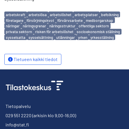
Avainsanat
arbetskraft
arbetslösa
arbetslöshet
arbetsplatser
befolkning
företagare
försörjningskvot
förvärvsarbete
medborgarskap
näringar
näringsgrenar
näringsstruktur
offentliga sektorn
privata sektorn
risken för arbetslöshet
socioekonomisk ställning
sysselsatta
sysselsättning
utlänningar
yrken
yrkesställning
Tietueen kaikki tiedot
Tietopalvelu
029 551 2220
(arkisin klo 9.00-16.00)
info@stat.fi