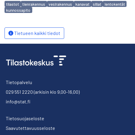
Avainsanat
tilastot
tienrakennus
vesirakennus
kanavat
sillat
lentokentät
kunnossapito
Tietueen kaikki tiedot
Tietopalvelu
029 551 2220
(arkisin klo 9.00-16.00)
info@stat.fi
Tietosuojaseloste
Saavutettavuusseloste