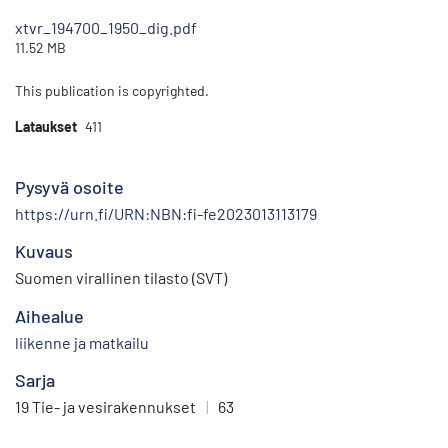
xtvr_194700_1950_dig.pdf
11.52 MB
This publication is copyrighted.
Lataukset
411
Pysyvä osoite
https://urn.fi/URN:NBN:fi-fe2023013113179
Kuvaus
Suomen virallinen tilasto (SVT)
Aihealue
liikenne ja matkailu
Sarja
19 Tie- ja vesirakennukset
|
63