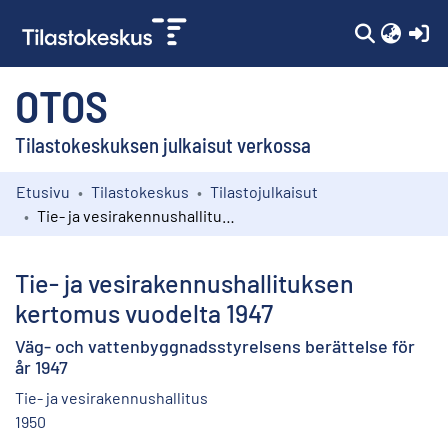
(c
OTOS
Tilastokeskuksen julkaisut verkossa
Etusivu
Tilastokeskus
Tilastojulkaisut
Kokoelmat
Tie- ja vesirakennushallituksen kertomus vuodelta 1947
Selaa
Tie- ja vesirakennushallituksen
kertomus vuodelta 1947
Väg- och vattenbyggnadsstyrelsens berättelse för
år 1947
Tie- ja vesirakennushallitus
1950