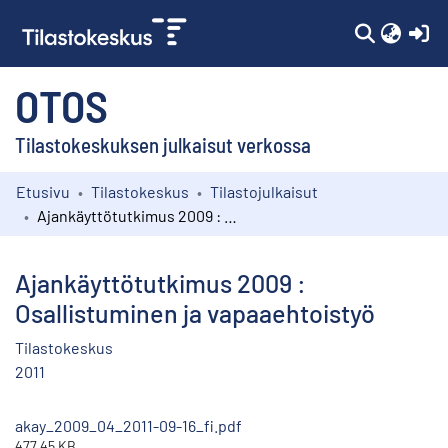
(c
OTOS
Tilastokeskuksen julkaisut verkossa
Etusivu
Tilastokeskus
Tilastojulkaisut
Kokoelmat
Ajankäyttötutkimus 2009 : Osallistuminen ja vapaaehtoistyö
Selaa
Ajankäyttötutkimus 2009 :
Osallistuminen ja vapaaehtoistyö
Tilastokeskus
2011
akay_2009_04_2011-09-16_fi.pdf
477.45 KB