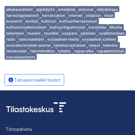
Avainsanat
aikakauslehdet
ajankäyttö
arkielämä
elokuvat
elämäntapa
harrastajateatterit
harrastukset
Internet
kirjastot
kirjat
konsertit
kotityö
kulttuuri
kulttuuriharrastukset
kulttuuriosallistuminen
kulttuuritapahtumat
kuvataide
liikunta
lukeminen
museot
musiikki
ooppera
opiskelu
osallistuminen
radio
sanomalehdet
sosiaalinen media
sosiaaliset suhteet
sosioekonominen asema
taideharrastukset
tanssi
televisio
tietokoneet
tietotekniikka
työaika
vapaa-aika
vapaaehtoistyö
vuorokausirytmi
Tietueen kaikki tiedot
Tietopalvelu