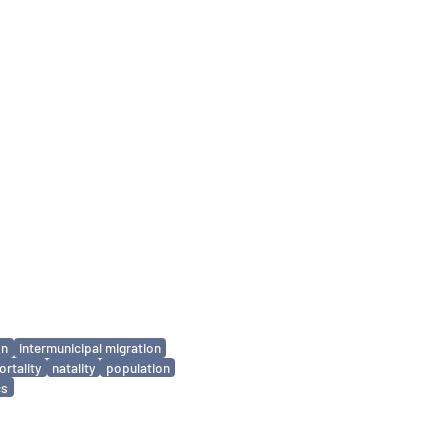
on
intermunicipal migration
rtality
natality
population
cs