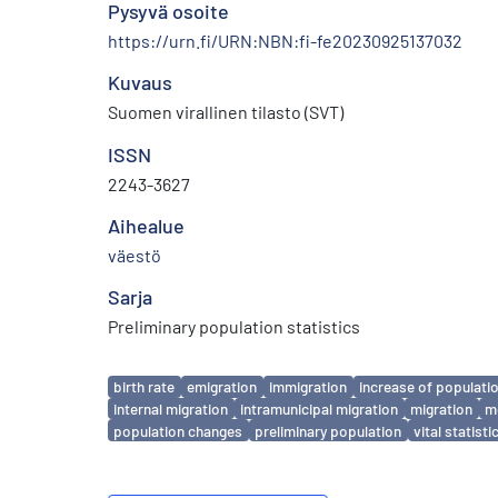
Pysyvä osoite
https://urn.fi/URN:NBN:fi-fe20230925137032
Kuvaus
Suomen virallinen tilasto (SVT)
ISSN
2243-3627
Aihealue
väestö
Sarja
Preliminary population statistics
Avainsanat
birth rate
emigration
immigration
increase of populati
internal migration
intramunicipal migration
migration
mo
population changes
preliminary population
vital statisti