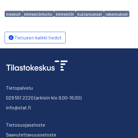
Avainsanat
indeksit
kiinteistönhoito
kiinteistöt
kustannukset
rakennukset
Tietueen kaikki tiedot
Tietopalvelu
029 551 2220
(arkisin klo 9.00-16.00)
info@stat.fi
Tietosuojaseloste
Saavutettavuusseloste