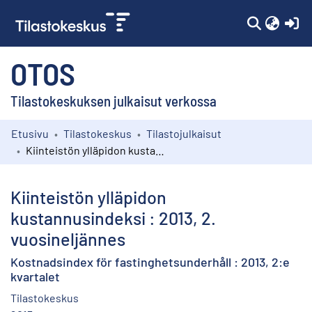
(c
OTOS
Tilastokeskuksen julkaisut verkossa
Etusivu
Tilastokeskus
Tilastojulkaisut
Kokoelmat
Kiinteistön ylläpidon kustannusindeksi : 2013, 2. vuosineljännes
Selaa
Kiinteistön ylläpidon
kustannusindeksi : 2013, 2.
vuosineljännes
Kostnadsindex för fastinghetsunderhåll : 2013, 2:e
kvartalet
Tilastokeskus