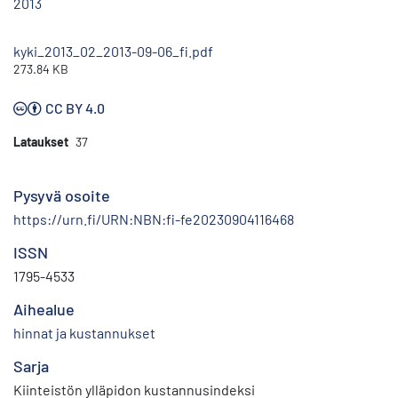
2013
kyki_2013_02_2013-09-06_fi.pdf
273.84 KB
CC BY 4.0
Lataukset
37
Pysyvä osoite
https://urn.fi/URN:NBN:fi-fe20230904116468
ISSN
1795-4533
Aihealue
hinnat ja kustannukset
Sarja
Kiinteistön ylläpidon kustannusindeksi