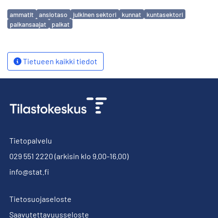
Avainsanat
ammatit
ansiotaso
julkinen sektori
kunnat
kuntasektori
palkansaajat
palkat
Tietueen kaikki tiedot
Tietopalvelu
029 551 2220
(arkisin klo 9.00-16.00)
info@stat.fi
Tietosuojaseloste
Saavutettavuusseloste