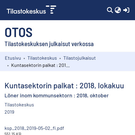
(c
OTOS
Tilastokeskuksen julkaisut verkossa
Etusivu
Tilastokeskus
Tilastojulkaisut
Kokoelmat
Kuntasektorin palkat : 2018, lokakuu
Selaa
Kuntasektorin palkat : 2018, lokakuu
Löner inom kommunsektorn : 2018, oktober
Tilastokeskus
2019
ksp_2018_2019-05-02_fi.pdf
551.15 KB