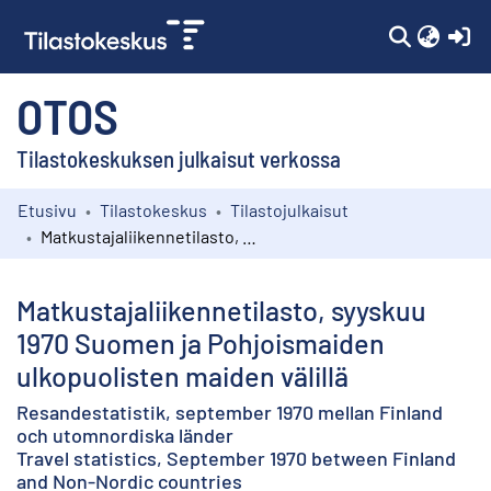
(c
OTOS
Tilastokeskuksen julkaisut verkossa
Etusivu
Tilastokeskus
Tilastojulkaisut
Kokoelmat
Matkustajaliikennetilasto, syyskuu 1970 Suomen ja Pohjoismaiden ulkopuolisten maiden välillä
Selaa
Matkustajaliikennetilasto, syyskuu
1970 Suomen ja Pohjoismaiden
ulkopuolisten maiden välillä
Resandestatistik, september 1970 mellan Finland
och utomnordiska länder
Travel statistics, September 1970 between Finland
and Non-Nordic countries