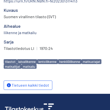
https://urn.fi/URN:NBN:fi-fe2023013114113
Kuvaus
Suomen virallinen tilasto (SVT)
Aihealue
liikenne ja matkailu
Sarja
Tilastotiedotus LI
|
1970:24
Avainsanat
tilastot
laivaliikenne
lentoliikenne
henkilöliikenne
matkustajat
matkailijat
matkailu
Tietueen kaikki tiedot