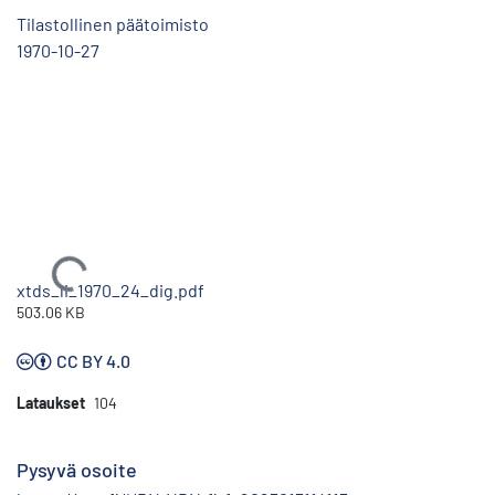
Tilastollinen päätoimisto
1970-10-27
Ladataan...
xtds_li_1970_24_dig.pdf
503.06 KB
CC BY 4.0
Lataukset
104
Pysyvä osoite