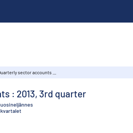
Quarterly sector accounts : 2013, 3rd quarter
ts : 2013, 3rd quarter
 vuosineljännes
 kvartalet