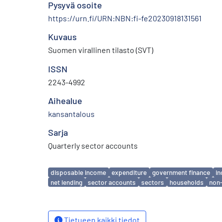
Pysyvä osoite
https://urn.fi/URN:NBN:fi-fe20230918131561
Kuvaus
Suomen virallinen tilasto (SVT)
ISSN
2243-4992
Aihealue
kansantalous
Sarja
Quarterly sector accounts
Avainsanat
disposable income
expenditure
government finance
i
net lending
sector accounts
sectors
households
non-
Tietueen kaikki tiedot