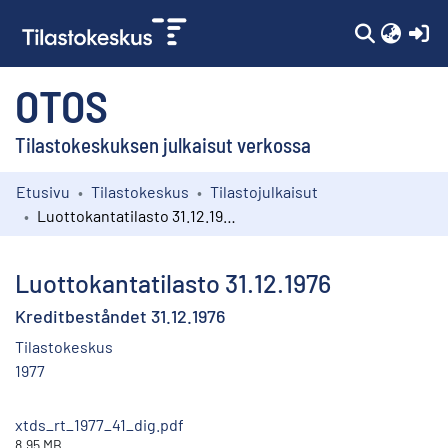
(c
OTOS
Tilastokeskuksen julkaisut verkossa
Etusivu
Tilastokeskus
Tilastojulkaisut
Kokoelmat
Luottokantatilasto 31.12.1976
Selaa
Luottokantatilasto 31.12.1976
Kreditbeståndet 31.12.1976
Tilastokeskus
1977
xtds_rt_1977_41_dig.pdf
8.95 MB