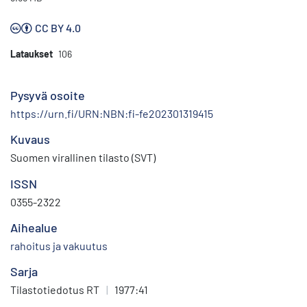
CC BY 4.0
Lataukset
106
Pysyvä osoite
https://urn.fi/URN:NBN:fi-fe202301319415
Kuvaus
Suomen virallinen tilasto (SVT)
ISSN
0355-2322
Aihealue
rahoitus ja vakuutus
Sarja
Tilastotiedotus RT
|
1977:41