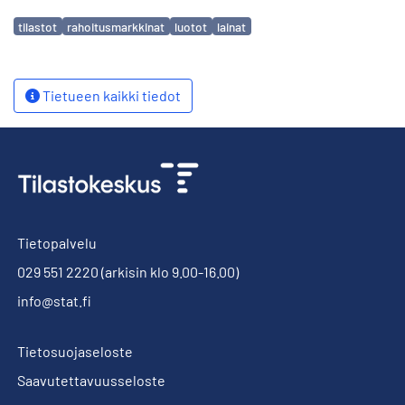
Avainsanat
tilastot
rahoitusmarkkinat
luotot
lainat
Tietueen kaikki tiedot
Tietopalvelu
029 551 2220
(arkisin klo 9.00-16.00)
info@stat.fi
Tietosuojaseloste
Saavutettavuusseloste