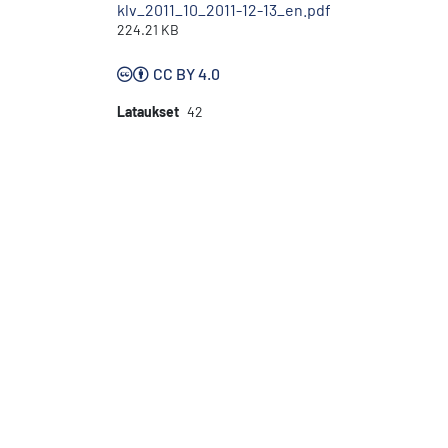
klv_2011_10_2011-12-13_en.pdf
224.21 KB
CC BY 4.0
Lataukset
42