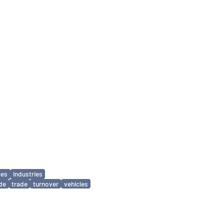
ces
industries
ade
trade
turnover
vehicles