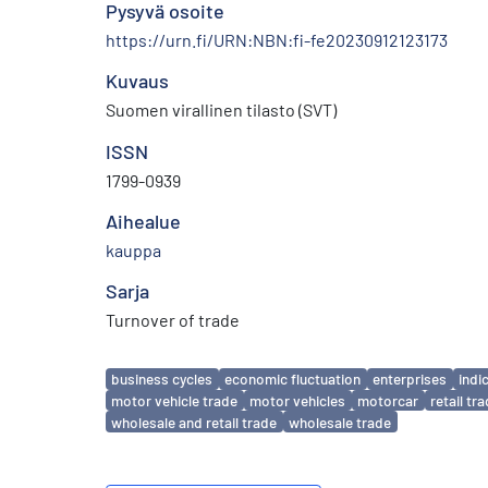
Pysyvä osoite
https://urn.fi/URN:NBN:fi-fe20230912123173
Kuvaus
Suomen virallinen tilasto (SVT)
ISSN
1799-0939
Aihealue
kauppa
Sarja
Turnover of trade
Avainsanat
business cycles
economic fluctuation
enterprises
indi
motor vehicle trade
motor vehicles
motorcar
retail tr
wholesale and retail trade
wholesale trade