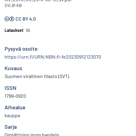
241.81 KB
CC BY 4.0
Lataukset
56
Pysyvä osoite
https://urn.fi/URN:NBN:fi-fe20230912123070
Kuvaus
Suomen virallinen tilasto (SVT)
ISSN
1799-0920
Aihealue
kauppa
Sarja
Omsättning inom handeln