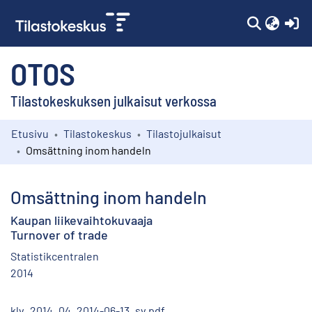
(c
OTOS
Tilastokeskuksen julkaisut verkossa
Etusivu
Tilastokeskus
Tilastojulkaisut
Kokoelmat
Omsättning inom handeln
Selaa
Omsättning inom handeln
Kaupan liikevaihtokuvaaja
Turnover of trade
Statistikcentralen
2014
klv_2014_04_2014-06-13_sv.pdf