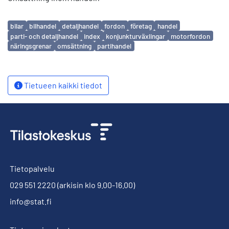
Avainsanat
bilar
bilhandel
detaljhandel
fordon
företag
handel
parti- och detaljhandel
index
konjunkturväxlingar
motorfordon
näringsgrenar
omsättning
partihandel
Tietueen kaikki tiedot
Tietopalvelu
029 551 2220
(arkisin klo 9.00-16.00)
info@stat.fi