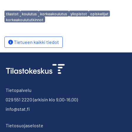
Avainsanat
tilastot
koulutus
korkeakoulutus
yliopistot
opiskelijat
korkeakoulututkinnot
Tietueen kaikki tiedot
Tietopalvelu
029 551 2220
(arkisin klo 9.00-16.00)
info@stat.fi
Tietosuojaseloste