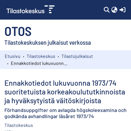
(c
OTOS
Tilastokeskuksen julkaisut verkossa
Etusivu
Tilastokeskus
Tilastojulkaisut
Kokoelmat
Ennakkotiedot lukuvuonna 1973/74 suoritetuista korkeakoulututkinnoista ja hyväksytyistä väitöskirjoista
Selaa
Ennakkotiedot lukuvuonna 1973/74
suoritetuista korkeakoulututkinnoista
ja hyväksytyistä väitöskirjoista
Förhandsuppgifter om avlagda högskoleexamina och
godkända avhandlingar läsåret 1973/74
Tilastokeskus