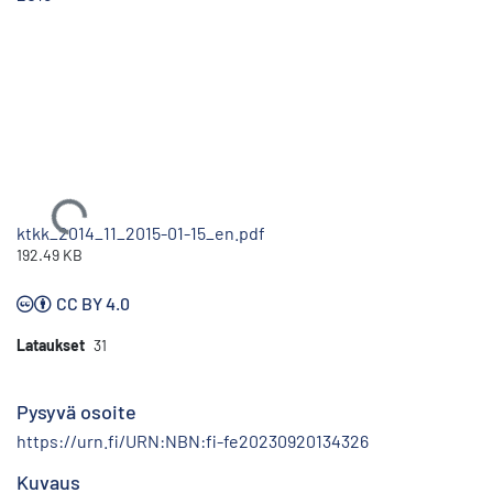
Ladataan...
ktkk_2014_11_2015-01-15_en.pdf
192.49 KB
CC BY 4.0
Lataukset
31
Pysyvä osoite
https://urn.fi/URN:NBN:fi-fe20230920134326
Kuvaus