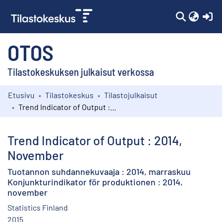
(c
OTOS
Tilastokeskuksen julkaisut verkossa
Etusivu
Tilastokeskus
Tilastojulkaisut
Kokoelmat
Trend Indicator of Output : 2014, November
Selaa
Trend Indicator of Output : 2014,
November
Tuotannon suhdannekuvaaja : 2014, marraskuu
Konjunkturindikator för produktionen : 2014,
november
Statistics Finland
2015