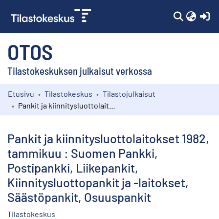
(c
OTOS
Tilastokeskuksen julkaisut verkossa
Etusivu
Tilastokeskus
Tilastojulkaisut
Kokoelmat
Pankit ja kiinnitysluottolaitokset 1982, tammikuu : Suomen Pankki, Postipankki, Liikepankit, Kiinnitysluottopankit ja -laitokset, Säästöpankit, Osuuspankit
Selaa
Pankit ja kiinnitysluottolaitokset 1982,
tammikuu : Suomen Pankki,
Postipankki, Liikepankit,
Kiinnitysluottopankit ja -laitokset,
Säästöpankit, Osuuspankit
Tilastokeskus