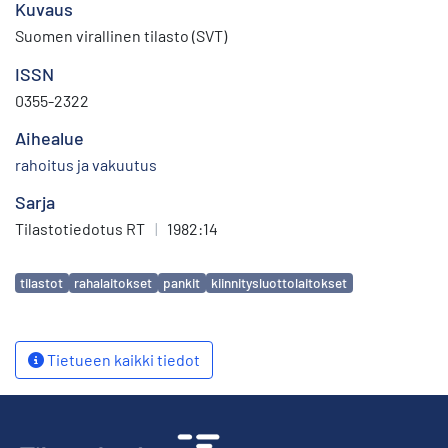
Kuvaus
Suomen virallinen tilasto (SVT)
ISSN
0355-2322
Aihealue
rahoitus ja vakuutus
Sarja
Tilastotiedotus RT
|
1982:14
Avainsanat
tilastot
rahalaitokset
pankit
kiinnitysluottolaitokset
Tietueen kaikki tiedot