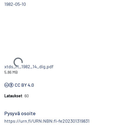
1982-05-10
Ladataan...
xtds_rt_1982_14_dig.pdf
5.86 MB
CC BY 4.0
Lataukset
60
Pysyvä osoite
https://urn.fi/URN:NBN:fi-fe202301319831