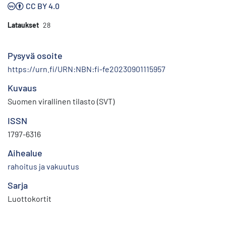
CC BY 4.0
Lataukset
28
Pysyvä osoite
https://urn.fi/URN:NBN:fi-fe20230901115957
Kuvaus
Suomen virallinen tilasto (SVT)
ISSN
1797-6316
Aihealue
rahoitus ja vakuutus
Sarja
Luottokortit