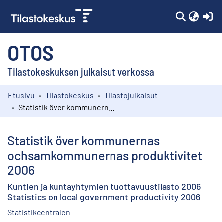
(c
OTOS
Tilastokeskuksen julkaisut verkossa
Etusivu
Tilastokeskus
Tilastojulkaisut
Kokoelmat
Statistik över kommunernas ochsamkommunernas produktivitet 2006
Selaa
Statistik över kommunernas
ochsamkommunernas produktivitet
2006
Kuntien ja kuntayhtymien tuottavuustilasto 2006
Statistics on local government productivity 2006
Statistikcentralen