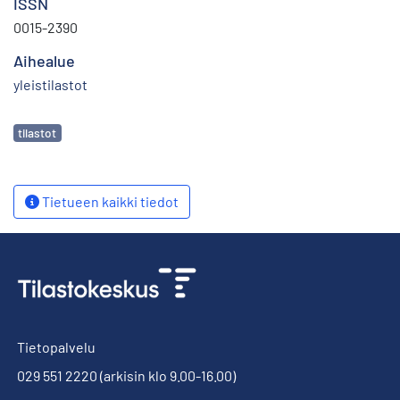
ISSN
0015-2390
Aihealue
yleistilastot
Avainsanat
tilastot
Tietueen kaikki tiedot
Tietopalvelu
029 551 2220
(arkisin klo 9.00-16.00)