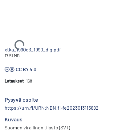
Ladataan...
xtka_1990q3_1990_dig.pdf
17.51 MB
CC BY 4.0
Lataukset
168
Pysyvä osoite
https://urn.fi/URN:NBN:fi-fe2023013115882
Kuvaus
Suomen virallinen tilasto (SVT)