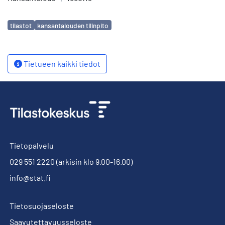
Avainsanat
tilastot
kansantalouden tilinpito
Tietueen kaikki tiedot
Tietopalvelu
029 551 2220
(arkisin klo 9.00-16.00)
info@stat.fi
Tietosuojaseloste
Saavutettavuusseloste