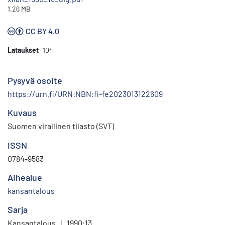
1.26 MB
CC BY 4.0
Lataukset
104
Pysyvä osoite
https://urn.fi/URN:NBN:fi-fe2023013122609
Kuvaus
Suomen virallinen tilasto (SVT)
ISSN
0784-9583
Aihealue
kansantalous
Sarja
Kansantalous
|
1990:13