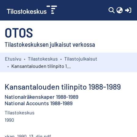
(c
OTOS
Tilastokeskuksen julkaisut verkossa
Etusivu
Tilastokeskus
Tilastojulkaisut
Kokoelmat
Kansantalouden tilinpito 1988-1989
Selaa
Kansantalouden tilinpito 1988-1989
Nationalräkenskaper 1988-1989
National Accounts 1988-1989
Tilastokeskus
1990
xkan_1990_13_dig.pdf