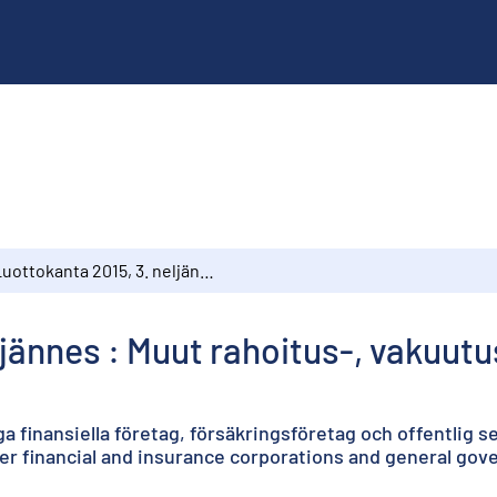
Luottokanta 2015, 3. neljännes : Muut rahoitus-, vakuutuslaitokset ja julkisyhteisöt
jännes : Muut rahoitus-, vakuutu
ga finansiella företag, försäkringsföretag och offentlig s
ther financial and insurance corporations and general go