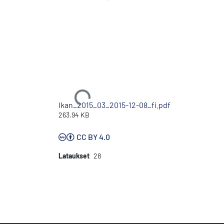
Ladataan...
lkan_2015_03_2015-12-08_fi.pdf
263.94 KB
CC BY 4.0
Lataukset
28