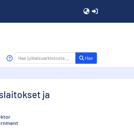
(current)
Hae
slaitokset ja
ektor
vernment